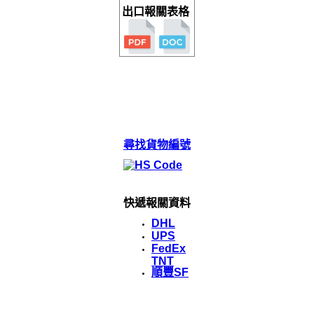
出口報關表格
尋找貨物編號
快遞報關資料
DHL
UPS
FedEx
TNT
順豐SF