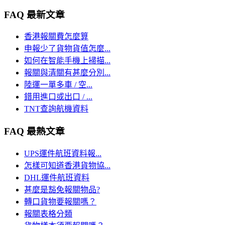
FAQ 最新文章
香港報關費怎麼算
申報少了貨物貨值怎麼...
如何在智能手機上掃描...
報關與清關有甚麼分別...
陸運一單多車 / 空...
錯用進口或出口 / ...
TNT查詢航機資料
FAQ 最熱文章
UPS運件航班資料報...
怎樣可知道香港貨物協...
DHL運件航班資料
甚麼是豁免報關物品?
轉口貨物要報關嗎？
報關表格分類