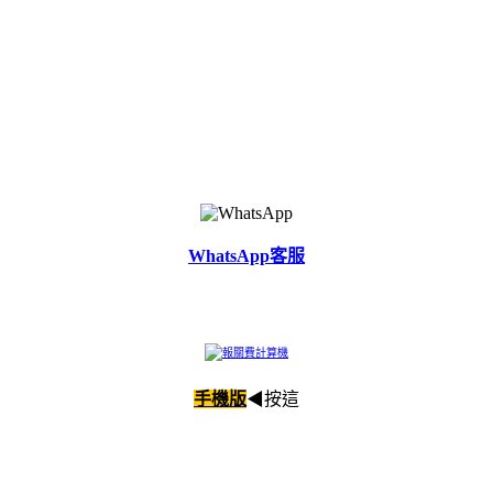
WhatsApp客服
手機版
◀
按
這