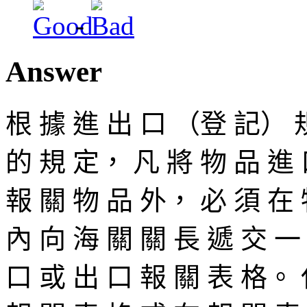
-
Answer
根 據 進 出 口 （登 記） 規
的 規 定， 凡 將 物 品 進 
報 關 物 品 外， 必 須 在 
內 向 海 關 關 長 遞 交 一
口 或 出 口 報 關 表 格。 