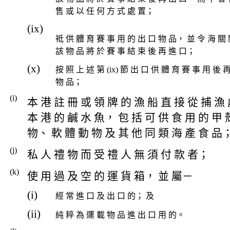
售 或 以 任 何 方 式 處 置；
(ix)
祗 供 體 育 賽 事 用 的 出 口 物 品， 並 令 海 關 
該 物 品 將 於 賽 事 結 束 後 再 進 口；
(x)
按 照 上 述 第 (ix) 節 出 口 供 體 育 賽 事 用 後 
物 品；
(i)
本 港 註 冊 或 領 牌 的 漁 船 直 接 從 捕 漁
本 港 的 鹹 水 魚， 包 括 可 供 食 用 的 甲 
物、 軟 體 動 物 及 其 他 同 類 海 產 食 品
(j)
私 人 禮 物 而 受 禮 人 無 須 付 款 者；
(k)
使 用 過 及 空 的 運 貨 箱， 並 屬－
(i)
經 常 進 口 及 出 口 的； 及
(ii)
純 粹 為 運 載 物 品 進 出 口 用 的。